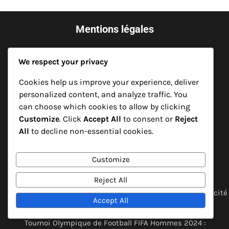
Mentions légales
Accord utilisateur
We respect your privacy
Notre histoire
Cookies help us improve your experience, deliver
Préférences de cookies
personalized content, and analyze traffic. You
can choose which cookies to allow by clicking
Votre vie privée
Customize
. Click
Accept All
to consent or
Reject
Contactez-nous
All
to decline non-essential cookies.
Articles récents
Customize
Reject All
Tournoi Olympique de Football FIFA Hommes 2024 :
Contributions des joueurs, Impact des matchs, Efficacité
Accept All
tactique
Tournoi Olympique de Football FIFA Hommes 2024 :