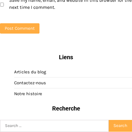
Save my name, email, and website in this browser for the
next time I comment.
Liens
Articles du blog
Contactez-nous
Notre histoire
Recherche
Search
for: