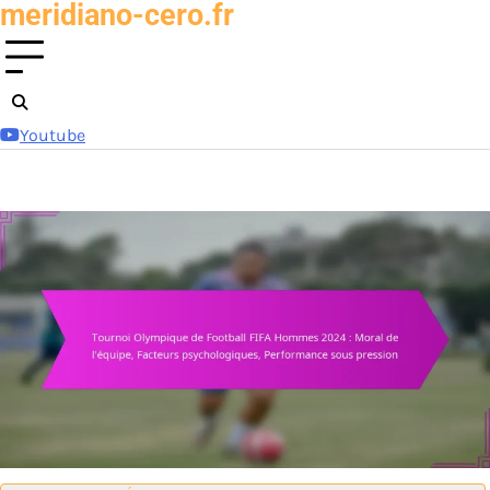
meridiano-cero.fr
Skip
to
content
Youtube