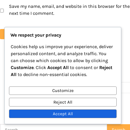
Save my name, email, and website in this browser for the
next time I comment.
We respect your privacy
Cookies help us improve your experience, deliver
personalized content, and analyze traffic. You
can choose which cookies to allow by clicking
Liens
Customize
. Click
Accept All
to consent or
Reject
All
to decline non-essential cookies.
Articles du blog
Contactez-nous
Customize
Notre histoire
Reject All
Recherche
Accept All
Search