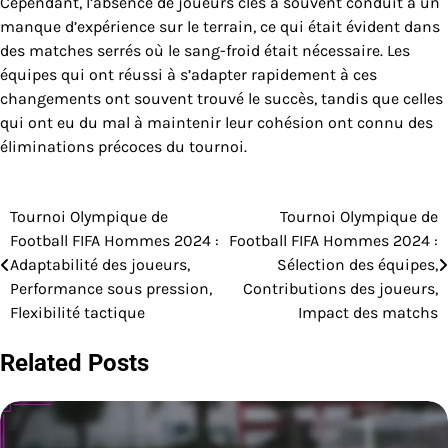
Cependant, l’absence de joueurs clés a souvent conduit à un
manque d’expérience sur le terrain, ce qui était évident dans
des matches serrés où le sang-froid était nécessaire. Les
équipes qui ont réussi à s’adapter rapidement à ces
changements ont souvent trouvé le succès, tandis que celles
qui ont eu du mal à maintenir leur cohésion ont connu des
éliminations précoces du tournoi.
Tournoi Olympique de
Tournoi Olympique de
Post
Football FIFA Hommes 2024 :
Football FIFA Hommes 2024 :
navigation
Adaptabilité des joueurs,
Sélection des équipes,
Performance sous pression,
Contributions des joueurs,
Flexibilité tactique
Impact des matchs
Related Posts