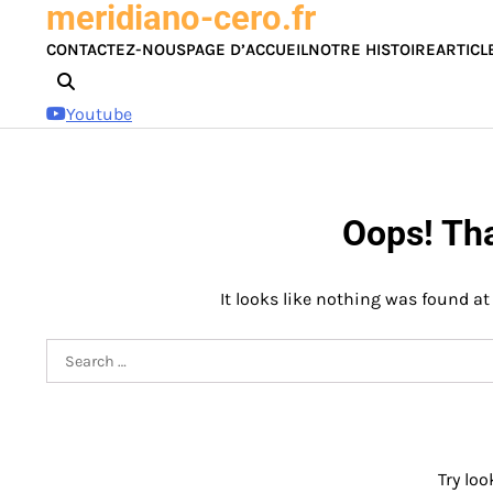
meridiano-cero.fr
Skip
to
CONTACTEZ-NOUS
PAGE D’ACCUEIL
NOTRE HISTOIRE
ARTICL
content
Youtube
Oops! Tha
It looks like nothing was found at
Search
for:
Try loo